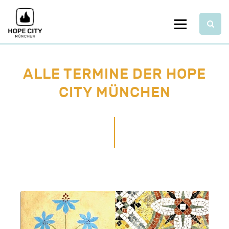
Skip
Unsere Angebote
Über HOPE City
to
Menu
content
ALLE TERMINE DER HOPE
Blog
Unterstützen
Kontakt
CITY MÜNCHEN